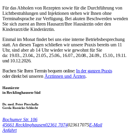
Für das Abholen von Rezepten sowie für die Durchführung von
Lichtbestrahlungen und Injektionen stehen wir Ihnen ohne
Terminabsprache zur Verfügung. Bei akuten Beschwerden wenden
Sie sich zuerst an Ihren Hausarzt/Ihre Hausärztin oder den
Kinderarzt/die Kinderärztin.
Einmal im Monat findet bei uns eine interne Betriebsbesprechung
statt. An diesen Tagen schließen wir unsere Praxis bereits um 11
Uhr, sind aber ab 14 Uhr wieder wie gewohnt für Sie
da:
19.03.,
23.04., 21.05., 25.06., 16.07., 20.08., 24.09., 15.10., 19.11.
und 10.12.2026.
Buchen Sie Ihren Termin bequem online:
In der ganzen Praxis
oder direkt bei
unseren
Ärztinnen und Ärzten
.
Hautärzte
in Recklinghausen-Süd
Dr. med. Peter Pierchalla
Gerda Roesicke-Schlecht
Bochumer Str. 106
45661 Recklinghausen
02361 7074
023617075
E-Mail
Anfahrt