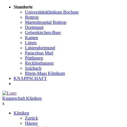
Standorte
Universitätsklinikum Bochum
Bottrop
Marienhospital Bottrop
Dortmund
Gelsenkirchen-Buer
Kamen
Lünen
Lütgendortmund
Paracelsus Marl
Püttlingen
Recklinghausen
Sulzbach
Rhein-Maas Klinikum
KNAPPSCHAFT
Knappschaft Kliniken
x
Kliniken
Zurück
Häuser