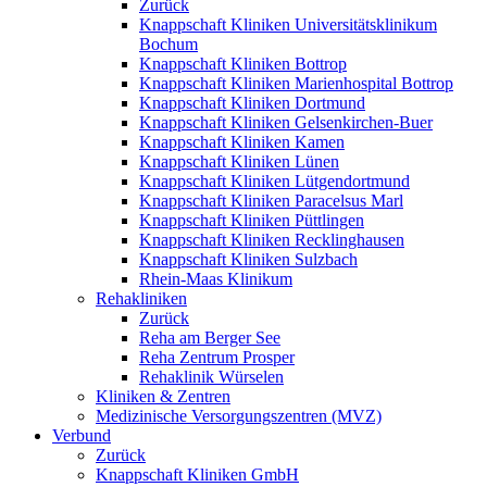
Zurück
Knappschaft Kliniken Universitätsklinikum
Bochum
Knappschaft Kliniken Bottrop
Knappschaft Kliniken Marienhospital Bottrop
Knappschaft Kliniken Dortmund
Knappschaft Kliniken Gelsenkirchen-Buer
Knappschaft Kliniken Kamen
Knappschaft Kliniken Lünen
Knappschaft Kliniken Lütgendortmund
Knappschaft Kliniken Paracelsus Marl
Knappschaft Kliniken Püttlingen
Knappschaft Kliniken Recklinghausen
Knappschaft Kliniken Sulzbach
Rhein-Maas Klinikum
Rehakliniken
Zurück
Reha am Berger See
Reha Zentrum Prosper
Rehaklinik Würselen
Kliniken & Zentren
Medizinische Versorgungszentren (MVZ)
Verbund
Zurück
Knappschaft Kliniken GmbH