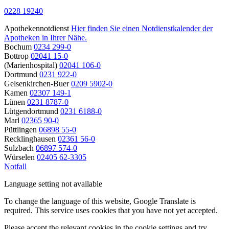
0228 19240
Apothekennotdienst
Hier finden Sie einen Notdienstkalender der
Apotheken in Ihrer Nähe.
Bochum
0234 299-0
Bottrop
02041 15-0
(Marienhospital)
02041 106-0
Dortmund
0231 922-0
Gelsenkirchen-Buer
0209 5902-0
Kamen
02307 149-1
Lünen
0231 8787-0
Lütgendortmund
0231 6188-0
Marl
02365 90-0
Püttlingen
06898 55-0
Recklinghausen
02361 56-0
Sulzbach
06897 574-0
Würselen
02405 62-3305
Notfall
Language setting not available
To change the language of this website, Google Translate is
required. This service uses cookies that you have not yet accepted.
Please accept the relevant cookies in the cookie settings and try