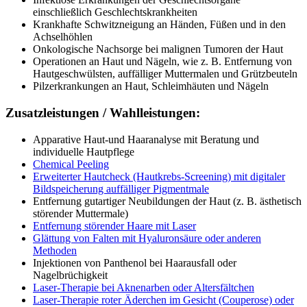
einschließlich Geschlechtskrankheiten
Krankhafte Schwitzneigung an Händen, Füßen und in den
Achselhöhlen
Onkologische Nachsorge bei malignen Tumoren der Haut
Operationen an Haut und Nägeln, wie z. B. Entfernung von
Hautgeschwülsten, auffälliger Muttermalen und Grützbeuteln
Pilzerkrankungen an Haut, Schleimhäuten und Nägeln
Zusatzleistungen / Wahlleistungen:
Apparative Haut-und Haaranalyse mit Beratung und
individuelle Hautpflege
Chemical Peeling
Erweiterter Hautcheck (Hautkrebs-Screening) mit digitaler
Bildspeicherung auffälliger Pigmentmale
Entfernung gutartiger Neubildungen der Haut (z. B. ästhetisch
störender Muttermale)
Entfernung störender Haare mit Laser​
Glättung von Falten mit Hyaluronsäure oder anderen
Methoden
Injektionen von Panthenol bei Haarausfall oder
Nagelbrüchigkeit
Laser-Therapie bei Aknenarben oder Altersfältchen
Laser-Therapie roter Äderchen im Gesicht (Couperose) oder